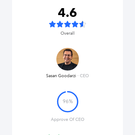
4.6
Overall
Sasan Goodarzi
· CEO
96
%
Approve Of CEO