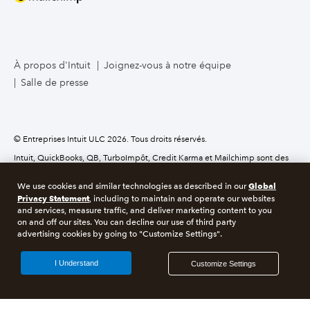
À propos d'Intuit
Joignez-vous à notre équipe
Salle de presse
© Entreprises Intuit ULC 2026. Tous droits réservés.
Intuit, QuickBooks, QB, TurboImpôt, Credit Karma et Mailchimp sont des
marques déposées d’Intuit, Inc. Les modalités, les fonctions, le soutien, les
prix et les options de service peuvent changer sans préavis.
Global
We use cookies and similar technologies as described in our
Privacy Statement
, including to maintain and operate our websites
À propos des témoins
Gérer les témoins
and services, measure traffic, and deliver marketing content to you
on and off our sites. You can decline our use of third party
advertising cookies by going to "Customize Settings".
Légals
Confidentialité
Sécurité
RGPD
I Understand
Customize Settings