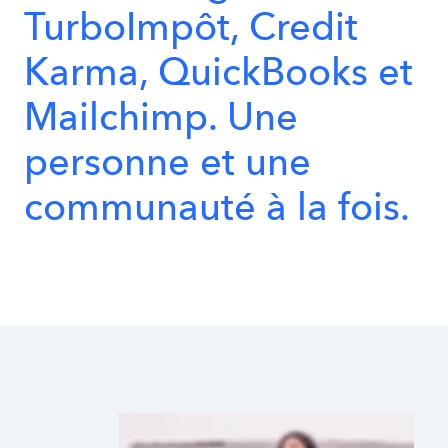
TurboImpôt,
Credit
Karma,
QuickBooks
et
Mailchimp.
Une
personne
et
une
communauté
à
la
fois.