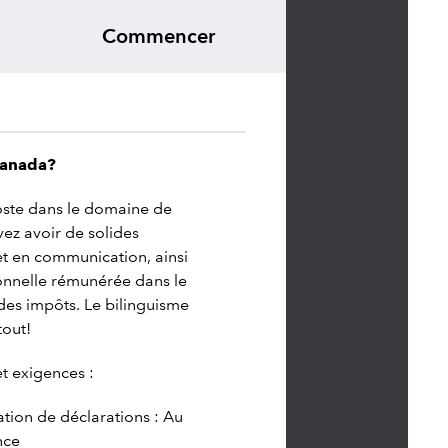
Commencer
Canada?
oste dans le domaine de
ez avoir de solides
t en communication, ainsi
onnelle rémunérée dans le
des impôts. Le bilinguisme
tout!
t exigences :
ation de déclarations : Au
nce