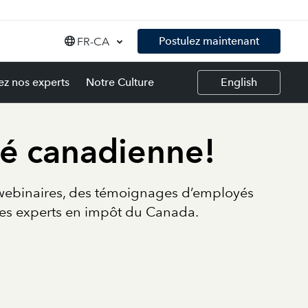
Postulez maintenant
FR-CA
FR-CA
ez nos experts
Notre Culture
English
EN-CA
é canadienne!
s webinaires, des témoignages d’employés
les experts en impôt du Canada.