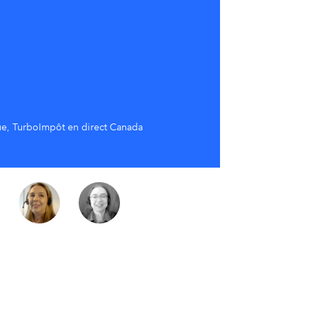
ue, TurboImpôt en direct Canada