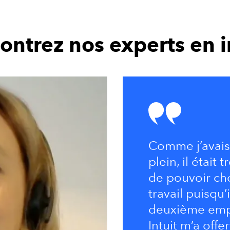
ontrez nos experts en 
Comme j’avais
plein, il était
de pouvoir ch
travail puisqu’
deuxième empl
Intuit m’a offer