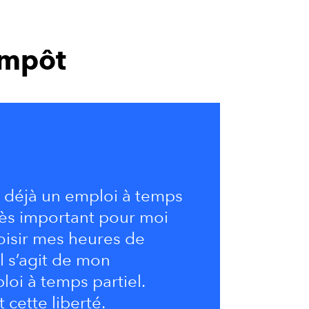
impôt
 déjà un emploi à temps
 très important pour moi
oisir mes heures de
il s’agit de mon
oi à temps partiel.
t cette liberté.