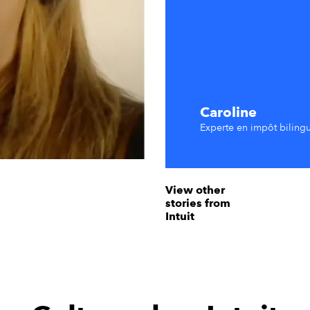
Caroline
Experte en impôt biling
View other
stories from
Intuit