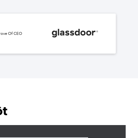
rove Of CEO
ôt