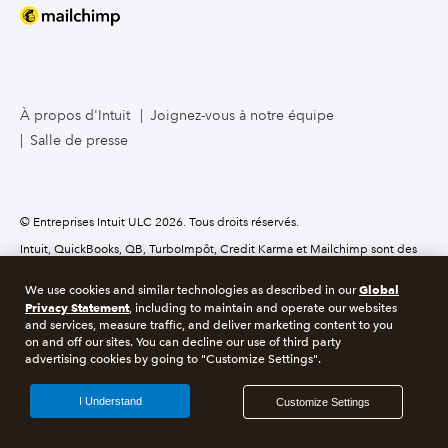
À propos d'Intuit
Joignez-vous à notre équipe
Salle de presse
© Entreprises Intuit ULC 2026. Tous droits réservés.
Intuit, QuickBooks, QB, TurboImpôt, Credit Karma et Mailchimp sont des
marques déposées d’Intuit, Inc. Les modalités, les fonctions, le soutien, les
prix et les options de service peuvent changer sans préavis.
Global
We use cookies and similar technologies as described in our
Privacy Statement
, including to maintain and operate our websites
À propos des témoins
Gérer les témoins
and services, measure traffic, and deliver marketing content to you
on and off our sites. You can decline our use of third party
advertising cookies by going to "Customize Settings".
Légals
Confidentialité
Sécurité
RGPD
I Understand
Customize Settings