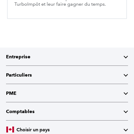
TurboImpôt et leur faire gagner du temps.
Entreprise
À propos d'intuit
Particuliers
Relations avec les investisseurs
TurboImpôt
PME
Responsabilité sociale de l’entreprise
QuickBooks
Comptables
Recherche stratégique de fournisseurs
QuickBooks Payroll
ProFile
Choisir un pays