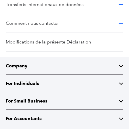
Transferts internationaux de données
Comment nous contacter
Modifications de la présente Déclaration
Company
About Intuit
For Individuals
Investor Relations
TurboTax
For Small Business
Corporate Responsibility
TurboTax Live
QuickBooks
For Accountants