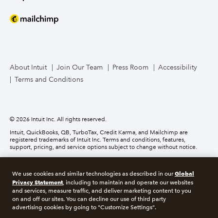
Mailchimp
TurboTax Live for Business
About Intuit
Join Our Team
Press Room
Accessibility
Terms and Conditions
Business Credit Card
© 2026 Intuit Inc. All rights reserved.
Intuit, QuickBooks, QB, TurboTax, Credit Karma, and Mailchimp are
registered trademarks of Intuit Inc. Terms and conditions, features,
support, pricing, and service options subject to change without notice.
Money movement services are provided by Intuit Payments Inc., licensed
as a Money Transmitter by the New York State Department of Financial
Global
We use cookies and similar technologies as described in our
Services. For details about our money transmission licenses, or for Texas
Privacy Statement
customers with complaints about our service, please
click here.
, including to maintain and operate our websites
and services, measure traffic, and deliver marketing content to you
on and off our sites. You can decline our use of third party
About cookies
Manage cookies
advertising cookies by going to "Customize Settings".