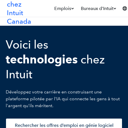
chez
Emplois
Bureaux d’Intuit
Intuit
Ca
Canada
Ca
Un
In
Voici les
technologies
chez
Intuit
Développez votre carrière en construisant une
plateforme pilotée par l'IA qui connecte les gens à tout
l'argent qu'ils méritent.
Rechercher les offres d’emploi en génie logiciel