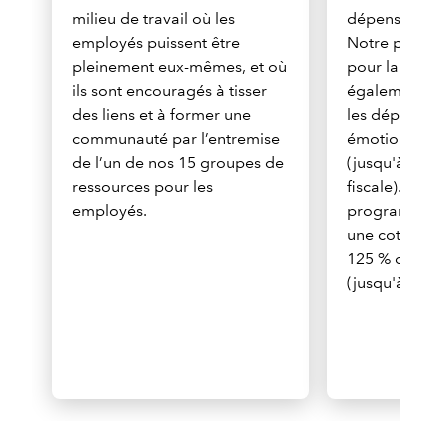
milieu de travail où les
dépenses liées
employés puissent être
Notre progra
pleinement eux-mêmes, et où
pour la vie »
ils sont encouragés à tisser
également le
des liens et à former une
les dépenses 
communauté par l’entremise
émotionnelles
de l’un de nos 15 groupes de
(jusqu'à 1 30
ressources pour les
fiscale). Enfin
employés.
programme d
une cotisatio
125 % de cell
(jusqu'à 10 00