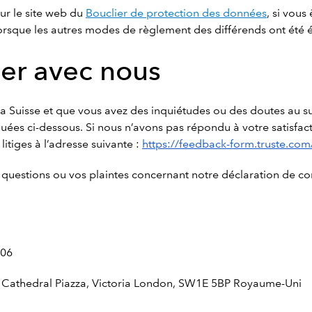
ur le site web du
Bouclier de protection des données
, si vous
lorsque les autres modes de règlement des différends ont été 
r avec nous
a Suisse et que vous avez des inquiétudes ou des doutes au suj
es ci-dessous. Si nous n’avons pas répondu à votre satisfacti
itiges à l’adresse suivante :
https://feedback-form.truste.co
 questions ou vos plaintes concernant notre déclaration de con
706
d, 1 Cathedral Piazza, Victoria London, SW1E 5BP Royaume-Uni