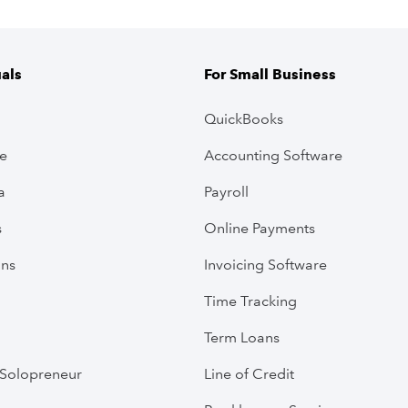
uals
For Small Business
QuickBooks
ve
Accounting Software
a
Payroll
s
Online Payments
ans
Invoicing Software
Time Tracking
Term Loans
Solopreneur
Line of Credit