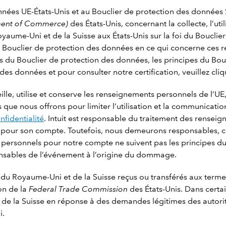
onnées UE-États-Unis et au Bouclier de protection des données 
ment of Commerce)
des États-Unis, concernant la collecte, l’ut
aume-Uni et de la Suisse aux États-Unis sur la foi du Bouclier
 Bouclier de protection des données en ce qui concerne ces r
pes du Bouclier de protection des données, les principes du B
es données et pour consulter notre certification, veuillez cli
ille, utilise et conserve les renseignements personnels de l’U
ns que nous offrons pour limiter l’utilisation et la communica
nfidentialité
. Intuit est responsable du traitement des rensei
agent pour son compte. Toutefois, nous demeurons responsables
ts personnels pour notre compte ne suivent pas les principes 
sables de l’événement à l’origine du dommage.
 du Royaume-Uni et de la Suisse reçus ou transférés aux terme
on de la
Federal Trade Commission
des États-Unis. Dans certai
de la Suisse en réponse à des demandes légitimes des autor
i.