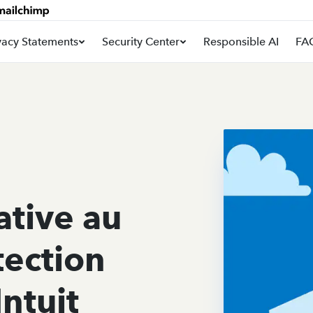
vacy Statements
Security Center
Responsible AI
FA
lative au
tection
ntuit