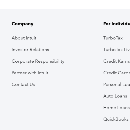
Company
For Individ
About Intuit
TurboTax
Investor Relations
TurboTax Li
Corporate Responsibility
Credit Karm
Partner with Intuit
Credit Card
Contact Us
Personal Lo
Auto Loans
Home Loans
QuickBooks 